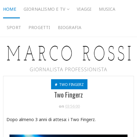
HOME
GIORNALISMO E TV
VIAGGI
MUSICA
SPORT
PROGETTI
BIOGRAFIA
GIORNALISTA PROFESSIONISTA
#
TWO FINGERZ
Two Fingerz
on
03:56:00
Dopo almeno 3 anni di attesa: i Two Fingerz.