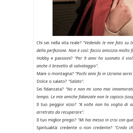
Chi sei nella vita reale?
“Vedendo le mie foto su I
della perfezione. Non è così: faccio amicizia molto 
Hobby e passioni?
“Per 9 anni ho suonato il viol
anche il brevetto di salvataggio”.
Mare o montagna?
“Pochi anni fa in Ucraina avre
Dolce o salato?
“Salato”.
Sei fidanzata?
“No e non mi sono mai innamorata.
tempo. Le mie amiche fidanzate non le capisco (sosp
Il tuo peggior vizio?
“A volte non ho voglia di 
arretrato da recuperare”.
Il tuo miglior pregio?
“Mi hai messo in crisi con q
Spiritualità: credente o non credente?
“Credo c