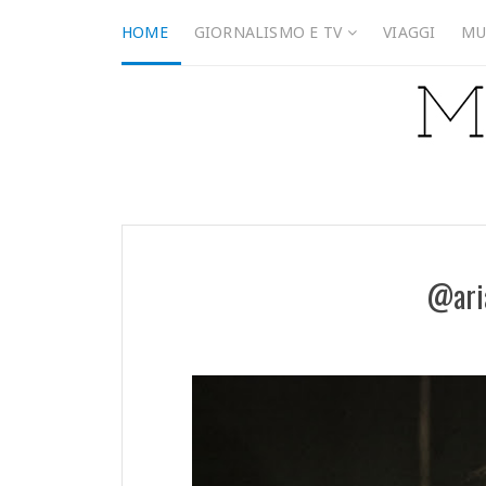
HOME
GIORNALISMO E TV
VIAGGI
MU
@ari