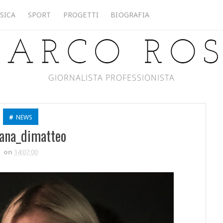
SICA
SPORT
PROGETTI
BIOGRAFIA
GIORNALISTA PROFESSIONISTA
#
NEWS
ana_dimatteo
on
14:07:00